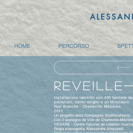
ALESSAN
HOME
PERCORSO
SPET
REVEILLE-
Installazione labirinto con 400 barriere d
proiezioni, cento enigmi e un Minotauro
Nuit Blanche - Charleville Mézières
2011
Un progetto della Compagnia StultiferaNavis
Con il sostegno de Ville de Charleville-Mézièr
CESARE - Centre national de création music
Regia scenografia Alessandra Amicarelli