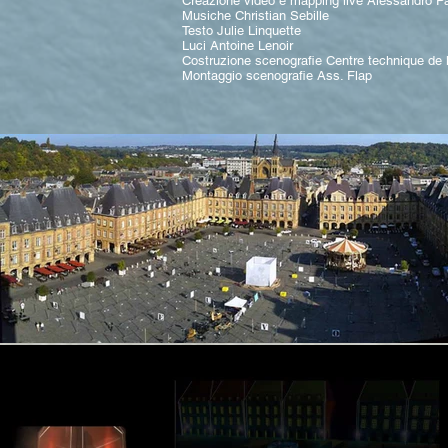
Creazione video e mapping live Alessandro P
Musiche Christian Sebille
Testo Julie Linquette
Luci Antoine Lenoir
Costruzione scenografie Centre technique de l
Montaggio scenografie Ass. Flap