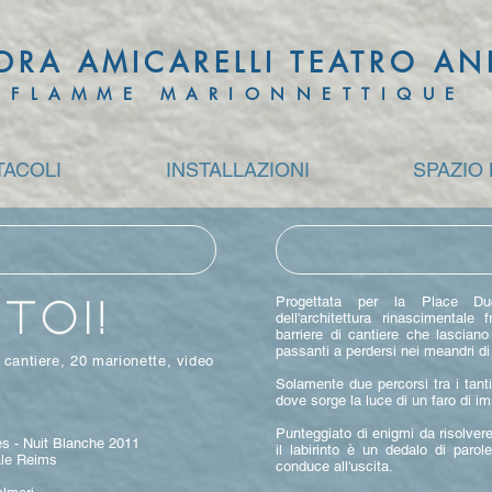
DRA AMICARELLI TEATRO A
FLAMME MARIONNETTIQUE
TACOLI
INSTALLAZIONI
SPAZIO
Progettata per la Place Duca
TOI!
dell'architettura rinascimentale
barriere di cantiere che lasciano 
passanti a perdersi nei meandri di
a cantiere, 20 marionette, video
Solamente due percorsi tra i tanti
dove sorge la luce di un faro di i
Punteggiato di enigmi da risolvere
es - Nuit Blanche 2011
il labirinto è un dedalo di paro
ale Reims
conduce all'uscita.