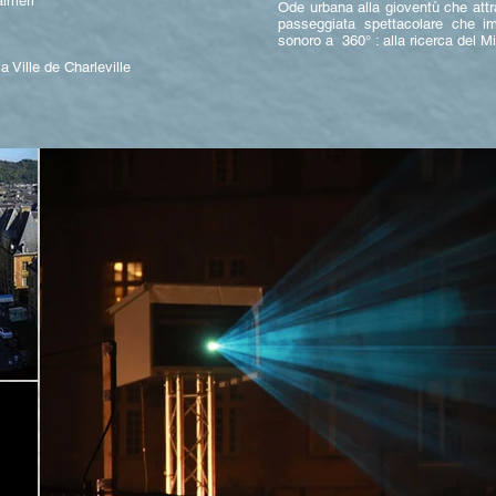
almeri
Ode urbana alla gioventù che attrav
passeggiata spettacolare che i
sonoro a 360° : alla ricerca del 
a Ville de Charleville