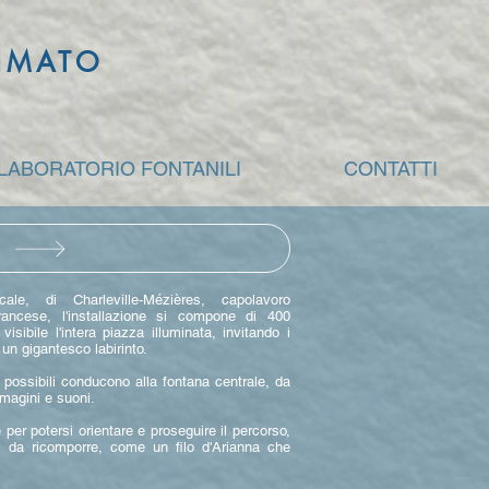
NIMATO
 LABORATORIO FONTANILI
CONTATTI
le, di Charleville-Mézières, capolavoro
 francese, l'installazione si compone di 400
visibile l'intera piazza illuminata, invitando i
 un gigantesco labirinto.
 possibili conducono alla fontana centrale, da
mmagini e suoni.
 per potersi orientare e proseguire il percorso,
le da ricomporre, come un filo d'Arianna che