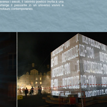
ersa i secoli, il labirinto poetico invita a una
mmerge il passante in un universo visivo e
Minotauro contemporaneo.