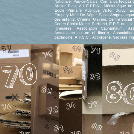
Nationale, Pas-de-Calais. Con la partecipazi
Atelier Bleu, A.L.E.F.P.A., Médiathèque d
École Primaire Publique Victor Duruy, Éc
Exupery-Mme De Ségur, École Arago-Jacquar
des enfants, Cinéma l'Univers, Centre Social
Centre Social Marcel Bertrand, E.P.E. de Lille,
Itinéraires, Association Capharnaüm, As
Association culture et liberté, Associati
patrimoine, A.P.S.C., Accorderie, Secours Pop