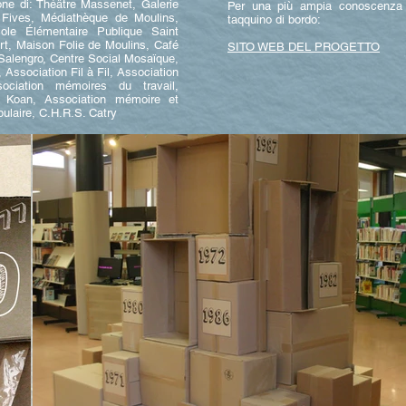
one di: Théâtre Massenet, Galerie
Per una più ampia conoscenza del
e Fives, Médiathèque de Moulins,
taqquino di bordo:
ole Élémentaire Publique Saint
t, Maison Folie de Moulins, Café
SITO WEB DEL PROGETTO
 Salengro, Centre Social Mosaïque,
 Association Fil à Fil, Association
sociation mémoires du travail,
on Koan, Association mémoire et
ulaire, C.H.R.S. Catry