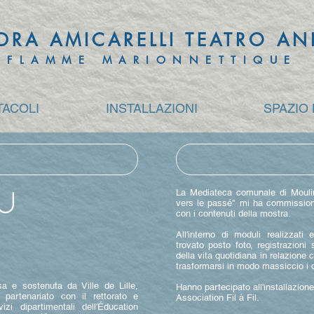
DRA AMICARELLI TEATRO A
FLAMME MARIONNETTIQUE
TACOLI
INSTALLAZIONI
SPAZIO
La Mediateca comunale di Moulin
U
vers le passé" mi ha commissionat
con i contenuti della mostra.
All'interno di moduli realizzati
trovato posto foto, registrazioni 
della vita quotidiana in relazione
trasformarsi in modo massiccio i qu
e sostenuta da Ville de Lille,
Hanno partecipato all'installazion
partenariato con il rettorato e
Association Fil à Fil.
izi dipartimentali dell'Éducation