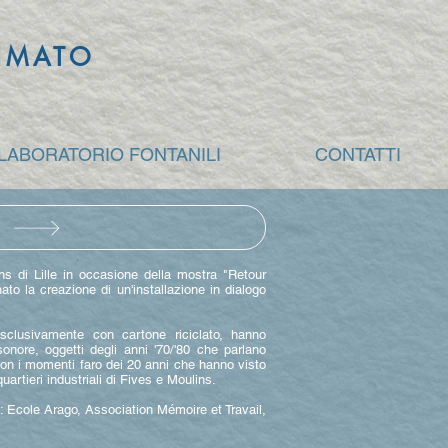
NIMATO
 LABORATORIO FONTANILI
CONTATTI
s di Lille in occasione della mostra "Retour
o la creazione di un'installazione in dialogo
 esclusivamente con cartone riciclato, hanno
sonore, oggetti degli anni '70/'80 che parlano
 con i momenti faro dei 20 anni che hanno visto
artieri industriali di Fives e Moulins.
e: Ecole Arago, Association Mémoire et Travail,