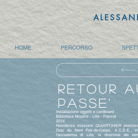
ALESSAN
HOME
PERCORSO
SPET
RETOUR A
PASSE'
Installazione oggetti e cardboard
Biblioteca Moulins - Lille - Francia
2014
Residenza missione QU(ART)HIER promossa 
Drac du Nord Pas-de-Calais, A.C.S.E., in 
l'accademia di Lille, la direzione dei serv