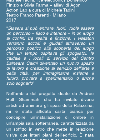
Michele Tadini, live electronics Domenico
Finizio e Silvia Parma – allievi di Agon
Action Lab a cura di Michele Tadini
Teatro Franco Parenti - Milano
2017
"
Stasera si può entrare, fuori, vuole essere
un percorso – fisco e interiore – in un luogo
ai confini tra realtà e finzione. I visitatori
verranno accolti e guidati attraverso un
percorso poetico alla scoperta del luogo
che un tempo ospitava gli spogliatoi, le
caldaie e i locali di servizio del Centro
Balneare Caimi diventato un nuovo spazio
di lavoro e creazione al servizio dell’arte e
della città, per immaginarne insieme il
futuro, provare a sperimentarlo, o anche
solo sognarlo
”.
Nell’ambito del progetto ideato da Andrée
Ruth Shammah, che ha invitato diversi
artisti ad animare gli spazi della Palazzina,
mi è stata affidata carta bianca per
concepire un’installazione di ombre in
un’ampia sala sotterranea, caratterizzata da
un soffitto in vetro che mette in relazione
visiva due interi piani dell’edificio. È nata