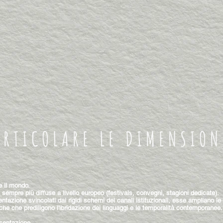
ARTICOLARE LE DIMENSION
e il mondo.
empre più diffuse a livello europeo (festivals, convegni, stagioni dedicate).
tazione svincolati dai rigidi schemi dei canali istituzionali, esse ampliano le 
he che prediligono l'ibridazione dei linguaggi e le temporalità contemporanee.
esentazione